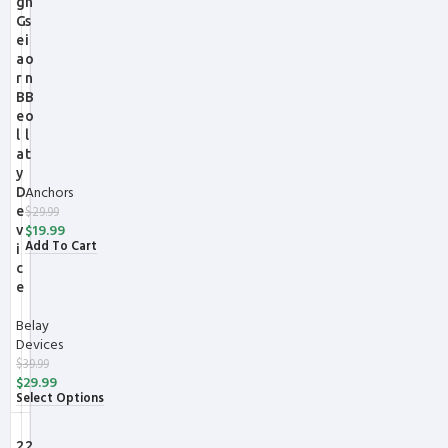
g
n
G
s
e
i
a
o
r
n
B
B
e
o
l
l
a
t
y
Anchors
D
e
$
29.99
$
19.99
v
Add To Cart
i
c
e
Belay
Devices
$
39.99
$
29.99
Select Options
-23%
-28%
2
2