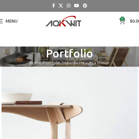
0
MENU
$
0.0
Portfolio
Home
Portfolio
Imperdiet mauris a nontin